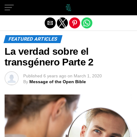
Exit mobile version
FEATURED ARTICLES
La verdad sobre el
transgénero Parte 2
Published
6 years ago
on
March 1, 2020
By
Message of the Open Bible