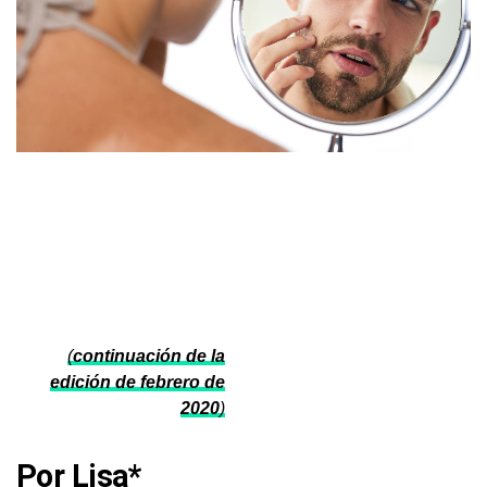
(
continuación de la
edición de febrero de
2020
)
Por Lisa*