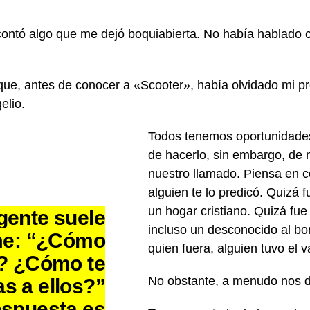
 contó algo que me dejó boquiabierta. No había hablado 
rque, antes de conocer a «Scooter», había olvidado mi pr
elio.
Todos tenemos oportunidades
de hacerlo, sin embargo, de 
nuestro llamado. Piensa en c
alguien te lo predicó. Quizá 
un hogar cristiano. Quizá fue
gente suele
incluso un desconocido al bor
me: “¿Cómo
quien fuera, alguien tuvo el v
s? ¿Cómo te
s a ellos?”
No obstante, a menudo nos d
espuesta es