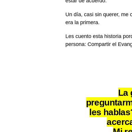
estar de acuerdo.
Un día, casi sin querer, me
era la primera.
Les cuento esta historia po
persona: Compartir el Evang
La 
preguntar
les habla
acerca
Mi r