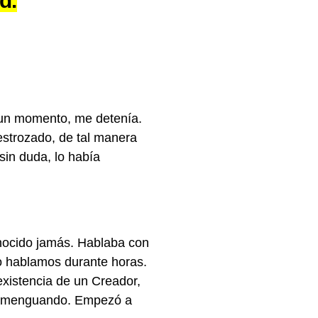
ad
.
a un momento, me detenía.
strozado, de tal manera
sin duda, lo había
onocido jamás. Hablaba con
so hablamos durante horas.
existencia de un Creador,
fue menguando. Empezó a