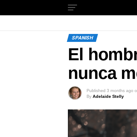
SPANISH
El hombr
nunca m
Published
3 months ago
o
By
Adelaide Stelly