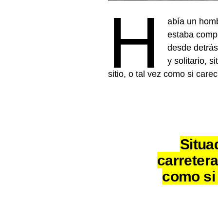
H
abía un hombr
estaba compl
desde detrás
y solitario, 
sitio, o tal vez como si care
Situa
carretera
como si 