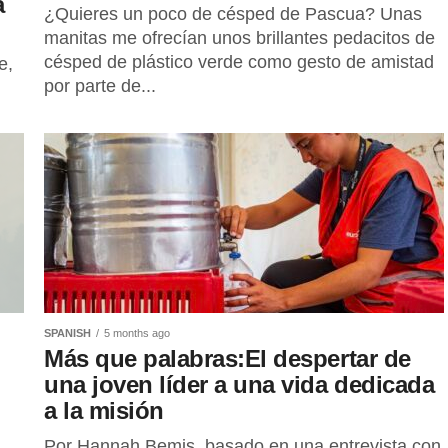
a
¿Quieres un poco de césped de Pascua? Unas
manitas me ofrecían unos brillantes pedacitos de
césped de plástico verde como gesto de amistad
e,
por parte de...
SPANISH
5 months ago
Más que palabras:El despertar de
una joven líder a una vida dedicada
a la misión
Por Hannah Bemis, basado en una entrevista con