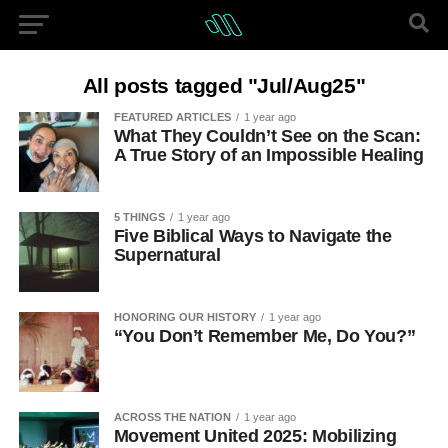
All posts tagged "Jul/Aug25"
FEATURED ARTICLES
1 year ago
What They Couldn’t See on the Scan:
A True Story of an Impossible Healing
5 THINGS
1 year ago
Five Biblical Ways to Navigate the
Supernatural
HONORING OUR HISTORY
1 year ago
“You Don’t Remember Me, Do You?”
ACROSS THE NATION
1 year ago
Movement United 2025: Mobilizing