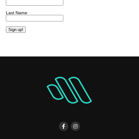
Last Name
Constant
Contact
Use.
Please
leave
this
field
blank.