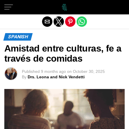
Exit mobile version
SPANISH
Amistad entre culturas, fe a
través de comidas
Published
9 months ago
on
October 30, 2025
By
Drs. Leona and Nick Vendetti